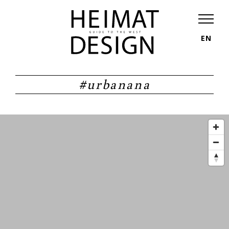
EN
#urbanana