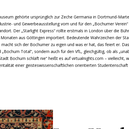
seum gehörte ursprünglich zur Zeche Germania in Dortmund-Marten.
ndustrie- und Gewerbeausstellung vom und für den „Bochumer Verein“ 
andort. Der „Starlight Express“ rollte erstmals in London über die B
r Monaten aus Göttingen importiert. Bedeutende Wahrzeichen der Stadt
 macht sich der Bochumer zu eigen und was er hat, das feiert er. Das g
„Bochum Total“, sondern auch für den VfL, gleichgültig, ob als „una
tadt Bochum schläft nie“ heißt es auf virtualnights.com – vielleicht, 
entalität einer geisteswissenschaftlichen orientierten Studentenschaf