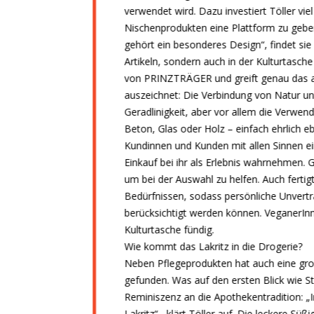
verwendet wird. Dazu investiert Töller vi
Nischenprodukten eine Plattform zu geb
gehört ein besonderes Design“, findet sie 
Artikeln, sondern auch in der Kulturtasch
von PRINZTRÄGER und greift genau das au
auszeichnet: Die Verbindung von Natur un
Geradlinigkeit, aber vor allem die Verwen
Beton, Glas oder Holz – einfach ehrlich ebe
Kundinnen und Kunden mit allen Sinnen ei
Einkauf bei ihr als Erlebnis wahrnehmen. G
um bei der Auswahl zu helfen. Auch fertigt
Bedürfnissen, sodass persönliche Unvertr
berücksichtigt werden können. VeganerInn
Kulturtasche fündig.
Wie kommt das Lakritz in die Drogerie?
Neben Pflegeprodukten hat auch eine groß
gefunden. Was auf den ersten Blick wie Sti
Reminiszenz an die Apothekentradition: „
Lakritz“ , klärt Töller auf. Die leckere Sü