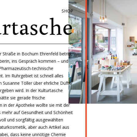
SHOP
rtasche
r Straße in Bochum Ehrenfeld betritt,
haberin, ins Gespräch kommen – und
e Pharmazeutisch-technische
. Im Ruhrgebiet ist schnell alles
nn Susanne Töller über ehrliche Düfte
vergeben wird. In der Kulturtasche
hätte sie gerade frische
 in der Apotheke wollte sie mit der
s mehr auf Gesundheit und Schönheit
evoll und sorgfältig ausgewählten
turkosmetik, aber auch Artikel aus
bei, dass keine unnötige Chemie