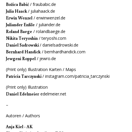
Božica Babić
/
fraubabic.de
Julia Haack
/
juliahaack.de
Erwin Wenzel
/
erwinwenzel.de
Juliander Enßle
/
juliander.de
Roland Baege
/
rolandbaege.de
Nikita Teryoshin
/
teryoshi.com
Daniel Sadrowski
/
danielsadrowski.de
Bernhard Handick
/
bernhardhandick.com
Jewgeni Roppel
/
jewro.de
(Print only) Illustration Karten / Maps
Patricia Tarczynski
/
instagram.com/patricia_tarczynski
(Print only) Illustration
Daniel Edelmeier
edelmeier.net
–
Autoren / Authors
Anja Kiel - AK